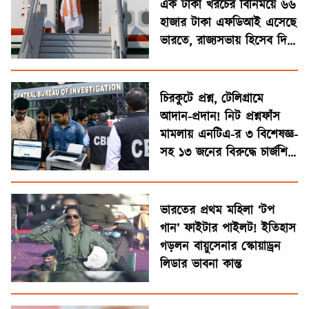
এক টাকা খরচের বিনিময়ে ৬৬
হাজার টাকা এফডিআই এসেছে
ভারতে, রাজ্যসভায় হিসেব দিল
কেন্দ্র
চিরকুটে প্রশ্ন, টেলিগ্রামে
আদান-প্রদান! নিট প্রশ্নফাঁস
মামলায় এনটিএ-র ৩ বিশেষজ্ঞ-
সহ ১৩ জনের বিরুদ্ধে চার্জশিট
সিবিআই-এর
ভারতের প্রথম মহিলা ‘টপ
গান’ ফাইটার পাইলট! ইতিহাস
গড়লন বায়ুসেনার স্কোয়াড্রন
লিডার ভাবনা কান্ত