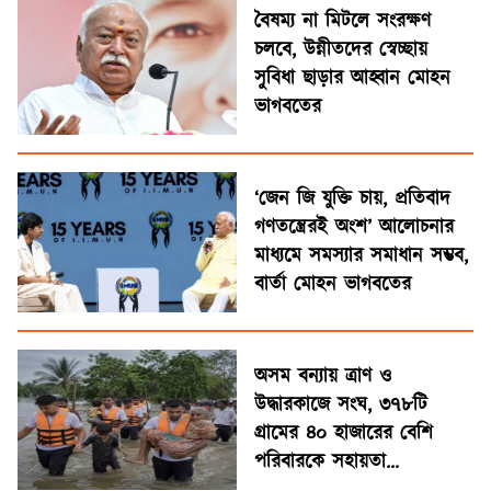
বৈষম্য না মিটলে সংরক্ষণ
চলবে, উন্নীতদের স্বেচ্ছায়
সুবিধা ছাড়ার আহ্বান মোহন
ভাগবতের
‘জেন জি যুক্তি চায়, প্রতিবাদ
গণতন্ত্রেরই অংশ’ আলোচনার
মাধ্যমে সমস্যার সমাধান সম্ভব,
বার্তা মোহন ভাগবতের
অসম বন্যায় ত্রাণ ও
উদ্ধারকাজে সংঘ, ৩৭৮টি
গ্রামের ৪০ হাজারের বেশি
পরিবারকে সহায়তা