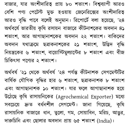
বাজার, যার অংশীদারিত্ব প্রায় ৮০ শতাংশ। বিশ্বব্যাপী আরও
বেশি পণ্য পেটেন্ট মুক্ত হওয়ায় জেনেরিক্সের অংশীদারিত্ব
আরও বৃদ্ধি পাবে বলেই অনুমান। রিপোর্টে বলা হয়েছে, ’২৪
অর্থবর্ষে ভারতীয় কৃষি রসায়ন বাজারে কীটনাশকের অবদান ৪১
শতাংশ, আর আগাছানাশকের অবদান ২২ শতাংশ। বাকিদের
অবদান যথাক্রমে ছত্রাকনাশকের ২১ শতাংশ, উদ্ভিদ বৃদ্ধি
নিয়ন্ত্রকের ৬ শতাংশ, বায়োস্টিমুল্যান্টের ৮ শতাংশ এবং বীজ
চিকিৎসা পণ্যের ২ শতাংশ।
অর্থবর্ষ ’২১ থেকে অর্থবর্ষ ’২৪ পর্যন্ত কীটনাশক সেগমেন্টটির
বার্ষিক যৌগিক বৃদ্ধির হার ৬ শতাংশ, ছত্রাকনাশক ৮ শতাংশ
এবং আগাছানাশক ১০ শতাংশ। যার ফলে আগাছানাশক হয়ে
উঠেছে কৃষি রাসায়নিকের (Agrochemical Exporter) মধ্যে
সবচেয়ে দ্রুত বর্ধনশীল সেগমেন্ট। জানা গিয়েছে, কৃষি
রাসায়নিক বাজারে ধান, তুলো, গম, সোয়াবিন, মরিচ, আঙুর,
দারুচিনি এবং ছোলার অবদান প্রায় ৬৫ শতাংশ (India)।