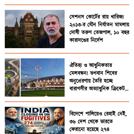
আরএসএস-এর
সেশনস কোর্টের রায় খারিজ!
২০১৩-র যৌন নির্যাতন মামলায়
দোষী তরুণ তেজপাল, ১০ বছর
কারাদণ্ডের নির্দেশ
ঐতিহ্য ও আধুনিকতার
মেলবন্ধন! ভগবান শিবের
অনুপ্রেরণায় তৈরি হচ্ছে
বারাণসীর অত্যাধুনিক ক্রিকেট
স্টেডিয়াম
বিদেশে পালিয়েও রেহাই নেই,
৩৬ দেশ থেকে ভারতে
ফেরানো হয়েছে ২৭৪