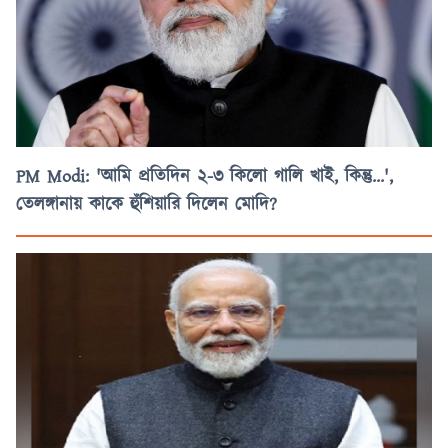
PM Modi: 'আমি প্রতিদিন ২-৩ কিলো গালি খাই, কিন্তু...',
তেলঙ্গানায় কাকে হুঁশিয়ারি দিলেন মোদি?